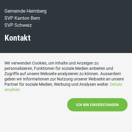
Gemeinde Heimberg
SVP Kanton Bern
SVP Schweiz
Kontakt
Präsident SVP Heimberg
Bäumbergstrasse 6
Wir verwenden Cookies, um Inhalte und Anzeigen zu
personalisieren, Funktionen für soziale Medien anbieten und
3627 Heimberg
Zugriffe auf unsere Webseite analysieren zu können. Ausserdem
Tel: 079 873 34 95
geben wir Informationen zur Nutzung unserer Webseite an unsere
Social Media
Partner für soziale Medien, Werbung und Analysen weiter.
Details
ansehen
Besuchen Sie uns bei:
ICH BIN EINVERSTANDEN