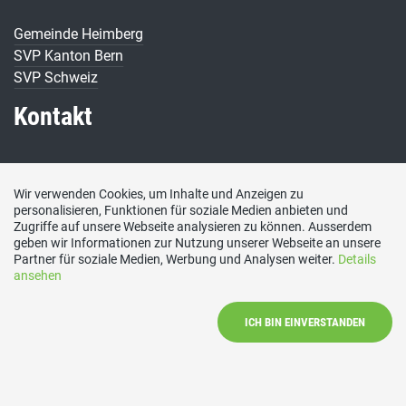
Gemeinde Heimberg
SVP Kanton Bern
SVP Schweiz
Kontakt
Präsident SVP Heimberg
Bäumbergstrasse 6
Wir verwenden Cookies, um Inhalte und Anzeigen zu
personalisieren, Funktionen für soziale Medien anbieten und
3627 Heimberg
Zugriffe auf unsere Webseite analysieren zu können. Ausserdem
Tel: 079 873 34 95
geben wir Informationen zur Nutzung unserer Webseite an unsere
Social Media
Partner für soziale Medien, Werbung und Analysen weiter.
Details
ansehen
Besuchen Sie uns bei:
ICH BIN EINVERSTANDEN