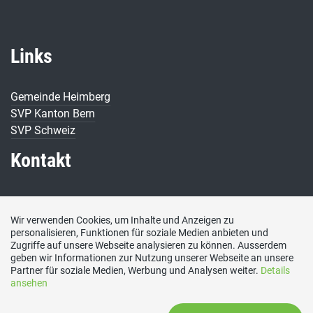
Links
Gemeinde Heimberg
SVP Kanton Bern
SVP Schweiz
Kontakt
Präsident SVP Heimberg
Bäumbergstrasse 6
Wir verwenden Cookies, um Inhalte und Anzeigen zu
personalisieren, Funktionen für soziale Medien anbieten und
3627 Heimberg
Zugriffe auf unsere Webseite analysieren zu können. Ausserdem
Tel: 079 873 34 95
geben wir Informationen zur Nutzung unserer Webseite an unsere
Social Media
Partner für soziale Medien, Werbung und Analysen weiter.
Details
ansehen
Besuchen Sie uns bei: