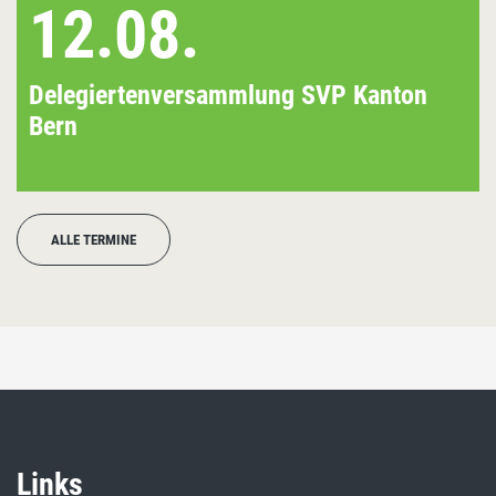
12.08.
Delegiertenversammlung SVP Kanton
Bern
ALLE TERMINE
Links