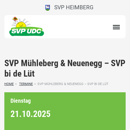
SVP HEIMBERG
SVP Mühleberg & Neuenegg – SVP
bi de Lüt
HOME
>
TERMINE
>
SVP MÜHLEBERG & NEUENEGG – SVP BI DE LÜT
Dienstag
21.10.
2025