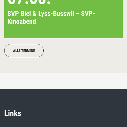
SVP Biel & Lyss-Busswil – SVP-
Kinoabend
ALLE TERMINE
Links