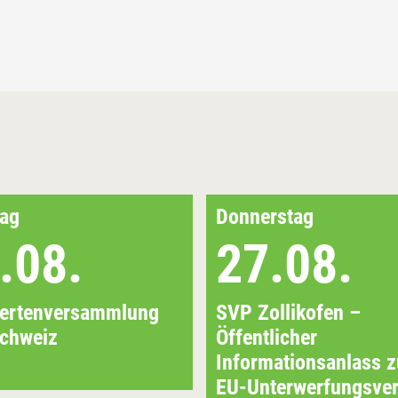
ag
Donnerstag
.08.
27.08.
iertenversammlung
SVP Zollikofen –
chweiz
Öffentlicher
Informationsanlass 
EU-Unterwerfungsver