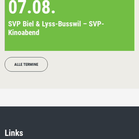
07.08.
SVP Biel & Lyss-Busswil – SVP-
Kinoabend
ALLE TERMINE
Links