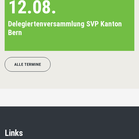
12.08.
Delegiertenversammlung SVP Kanton
Bern
ALLE TERMINE
Links