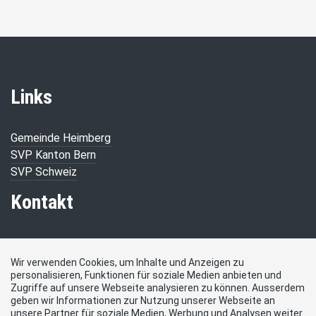
Links
Gemeinde Heimberg
SVP Kanton Bern
SVP Schweiz
Kontakt
Präsident SVP Heimberg
Bäumbergstrasse 6
Wir verwenden Cookies, um Inhalte und Anzeigen zu
personalisieren, Funktionen für soziale Medien anbieten und
3627 Heimberg
Zugriffe auf unsere Webseite analysieren zu können. Ausserdem
Tel: 079 873 34 95
geben wir Informationen zur Nutzung unserer Webseite an
Social Media
unsere Partner für soziale Medien, Werbung und Analysen weiter.